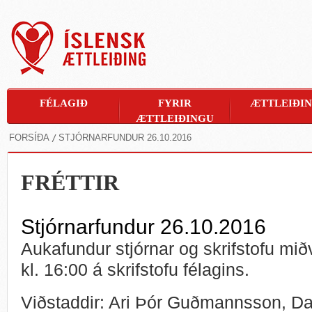
FÉLAGIÐ
FYRIR
ÆTTLEIÐI
ÆTTLEIÐINGU
FORSÍÐA
STJÓRNARFUNDUR 26.10.2016
FRÉTTIR
Stjórnarfundur 26.10.2016
Aukafundur stjórnar og skrifstofu mið
kl. 16:00 á skrifstofu félagins.
Viðstaddir: Ari Þór Guðmannsson, Da