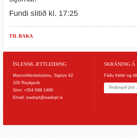
Fundi slitið kl. 17:25
TIL BAKA
ÍSLENSK ÆTTLEIÐING
SKRÁNING Á 
Mannréttindahúsinu, Sigtúni 42
Fáðu fréttir og ti
105 Reykjavík
Sími: +354 588 1480
Email:
isadopt@isadopt.is