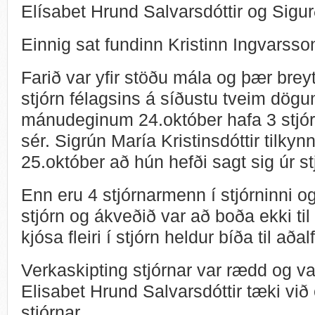
Elísabet Hrund Salvarsdóttir og Sigu
Einnig sat fundinn Kristinn Ingvarss
Farið var yfir stöðu mála og þær brey
stjórn félagsins á síðustu tveim dög
mánudeginum 24.október hafa 3 stjór
sér. Sigrún María Kristinsdóttir tilkynn
25.október að hún hefði sagt sig úr st
Enn eru 4 stjórnarmenn í stjórninni og
stjórn og ákveðið var að boða ekki til
kjósa fleiri í stjórn heldur bíða til að
Verkaskipting stjórnar var rædd og v
Elisabet Hrund Salvarsdóttir tæki vi
stjórnar.