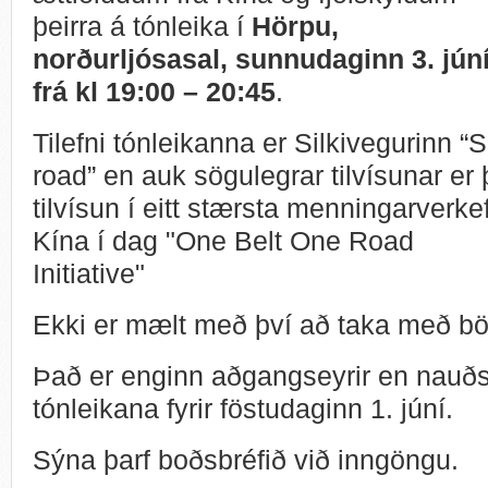
þeirra á tónleika í
Hörpu,
norðurljósasal, sunnudaginn 3. jún
frá kl 19:00 – 20:45
.
Tilefni tónleikanna er Silkivegurinn “S
road” en auk sögulegrar tilvísunar er
tilvísun í eitt stærsta menningarverke
Kína í dag "One Belt One Road
Initiative"
Ekki er mælt með því að taka með bö
Það er enginn aðgangseyrir en nauðsy
tónleikana fyrir föstudaginn 1. júní.
Sýna þarf boðsbréfið við inngöngu.