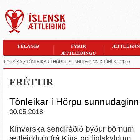
FÉLAGIÐ
FYRIR
ÆTTLEIÐI
ÆTTLEIÐINGU
FORSÍÐA
TÓNLEIKAR Í HÖRPU SUNNUDAGINN 3.JÚNÍ KL:19:00
FRÉTTIR
Tónleikar í Hörpu sunnudaginn 
30.05.2018
Kínverska sendiráðið býður börnum
ættleiddum frá Kína og fjölskyldum