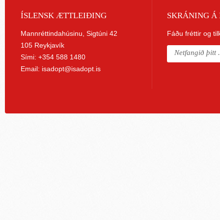
ÍSLENSK ÆTTLEIÐING
SKRÁNING Á 
Mannréttindahúsinu, Sigtúni 42
Fáðu fréttir og ti
105 Reykjavík
Sími: +354 588 1480
Email:
isadopt@isadopt.is