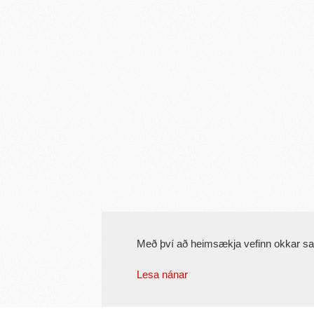
Með því að heimsækja vefinn okkar s
Lesa nánar