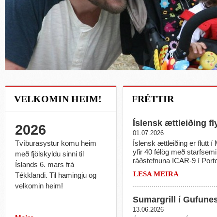
VELKOMIN HEIM!
FRÉTTIR
Íslensk ættleiðing f
2026
01.07.2026
Tvíburasystur komu heim
Íslensk ættleiðing er flutt 
yfir 40 félög með starfsem
með fjölskyldu sinni til
ráðstefnuna ICAR-9 í Porto 
Íslands 6. mars frá
næstkomandi. Þann 10. júlí
LESA MEIRA
Tékklandi
. Til hamingju og
verður opnað aftur þann 12
velkomin heim!
Sumargrill í Gufunes
13.06.2026