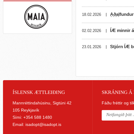
Aðalfundur 
18.02.2026
2026
ÍÆ minnir á
02.02.2026
Stjórn ÍÆ b
23.01.2026
ÍSLENSK ÆTTLEIÐING
SKRÁNING Á 
Mannréttindahúsinu, Sigtúni 42
Fáðu fréttir og ti
105 Reykjavík
Sími: +354 588 1480
Email:
isadopt@isadopt.is