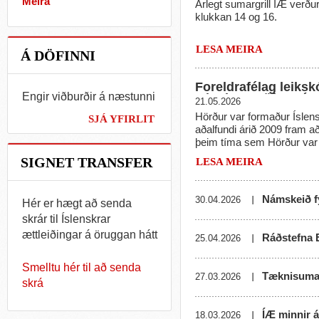
Meira
Árlegt sumargrill ÍÆ verður 
klukkan 14 og 16.
LESA MEIRA
Á DÖFINNI
Foreldrafélag leiksk
Engir viðburðir á næstunni
Minningarsöfnun í n
21.05.2026
Hörður var formaður Íslensk
SJÁ YFIRLIT
aðalfundi árið 2009 fram að
þeim tíma sem Hörður var
ómetanlegt starf við að auka
SIGNET TRANSFER
LESA MEIRA
ættleiðinga og má þakka h
vinnu áður fyrirkomulag k
þjónustusamningi innanríki
Námskeið fy
30.04.2026
Hér er hægt að senda
2013. Þá samþykkti Alþing
skrár til Íslenskrar
endurgjaldi ríkisins til ættl
nóvember 2013, en fyrir þa
ættleiðingar á öruggan hátt
Ráðstefna E
25.04.2026
verið í miklum fjárhagser
breytingum var mikið fagn
Smelltu hér til að senda
sínum tíma í heiminum, þ.e.
Tæknisumar
27.03.2026
skrá
ættleiðingarfélags og ríkis.
ÍÆ minnir á
18.03.2026